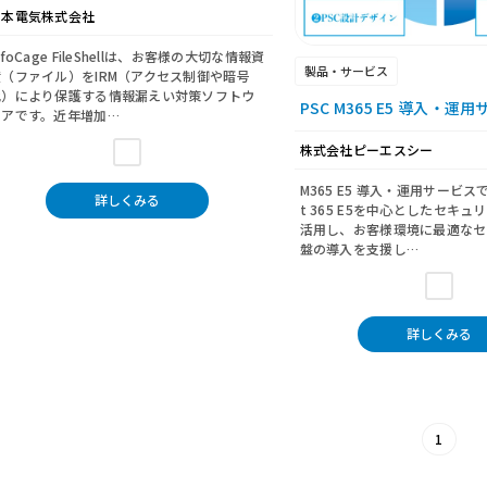
日本電気株式会社
nfoCage FileShellは、お客様の大切な情報資
製品・サービス
産（ファイル）をIRM（アクセス制御や暗号
化）により保護する情報漏えい対策ソフトウ
PSC M365 E5 導入・運
ェアです。近年増加…
株式会社ピーエスシー
M365 E5 導入・運用サービスでは
詳しくみる
t 365 E5を中心としたセキ
活用し、お客様環境に最適なセ
盤の導入を支援し…
詳しくみる
1